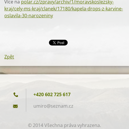
Více na
polar.cz/zpravy/archiv/1/moravskoslezsky-
kraj/cely-ms-kraj/clanek/17180/kapela-drops-z-karvine-
oslavila-30-narozeniny
Zpět
+420 602 725 617
umiro@se
znam.cz
© 2014 Všechna práva vyhrazena.