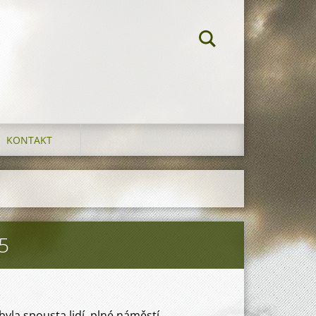
KONTAKT
5
byla spousta lidí, plné náměstí.