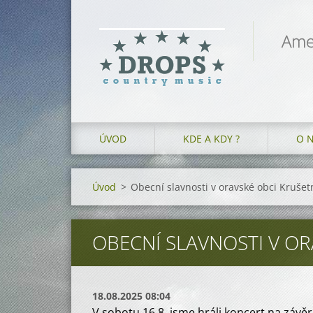
Ame
ÚVOD
KDE A KDY ?
O 
Úvod
>
Obecní slavnosti v oravské obci Krušet
OBECNÍ SLAVNOSTI V OR
18.08.2025 08:04
V sobotu 16.8. jsme hráli koncert na závěr