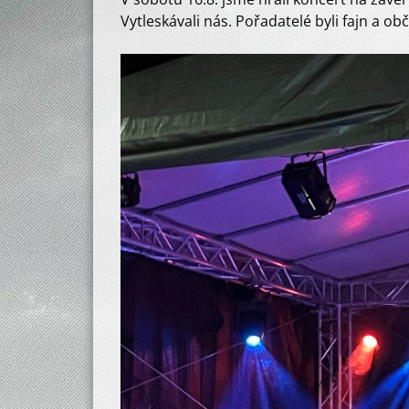
Vytleskávali nás. Pořadatelé byli fajn a o