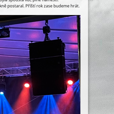
ěkně postaral. Příští rok zase budeme hrát.