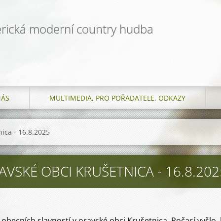
rická moderní country hudba
NÁS
MULTIMEDIA, PRO POŘADATELE, ODKAZY
nica - 16.8.2025
AVSKÉ OBCI KRUŠETNICA - 16.8.202
 obecních slavností v oravské obci Krušetnica. Počasí vyšlo, 