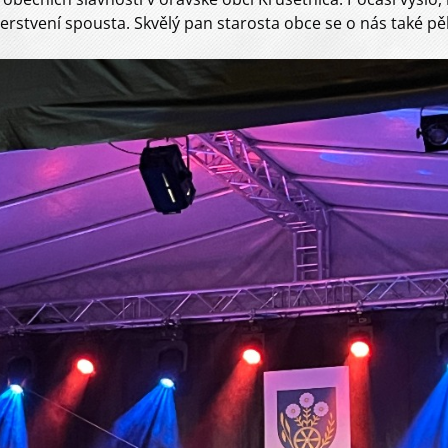
bčerstvení spousta. Skvělý pan starosta obce se o nás také p