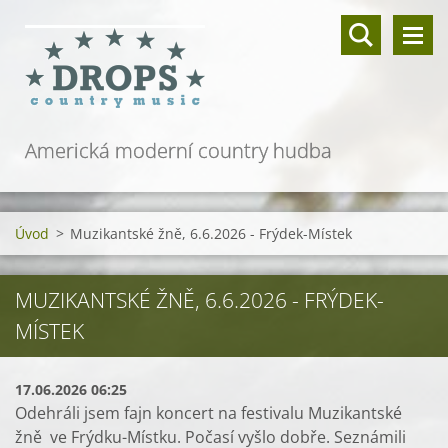
Americká moderní country hudba
Úvod
>
Muzikantské žně, 6.6.2026 - Frýdek-Místek
MUZIKANTSKÉ ŽNĚ, 6.6.2026 - FRÝDEK-
MÍSTEK
17.06.2026 06:25
Odehráli jsem fajn koncert na festivalu Muzikantské
žně ve Frýdku-Místku. Počasí vyšlo dobře. Seznámili