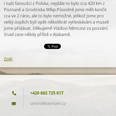
i naši fanoušci z Polska, nejdále to bylo cca 420 km z
Poznaně a Grodziska Wlkp.Původně jsme měli končit
cca ve 2 ráno, ale to bylo nemožné, jelikož jsme pro
velký úspěch byli opět několikrát vytleskáváni a museli
jsme přidávat. Děkujemě Vláďovi Němcovi za pozvání.
Snad zase někdy příště v Alabamě.
Zpět
+420 602 725 617
umiro@se
znam.cz