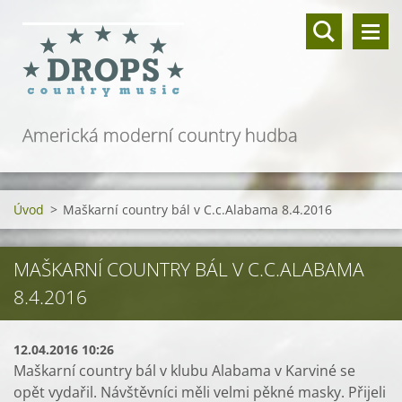
Americká moderní country hudba
Úvod
>
Maškarní country bál v C.c.Alabama 8.4.2016
MAŠKARNÍ COUNTRY BÁL V C.C.ALABAMA
8.4.2016
12.04.2016 10:26
Maškarní country bál v klubu Alabama v Karviné se
opět vydařil. Návštěvníci měli velmi pěkné masky. Přijeli